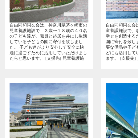
自由同和同友会は、神奈川県茅ヶ崎市の
自由同和同友会
児童養護施設で、３歳〜１８歳の４０名
童養護施設で、
の子ども達が、職員と起居を共にし生活
幸せを創造する
している子どもの園に寄付を致しまし
園に寄付を致し
た。 子ども達がより安心して安全に快
要な備品や子ど
適に過ごすために活用していただけまし
どにも活用して
たらと思います。 [支援先] 児童養護施
ます。 [支援先]