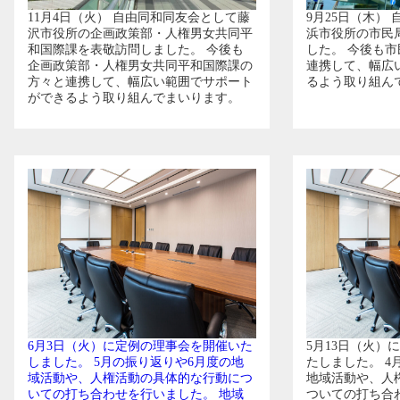
11月4日（火） 自由同和同友会として藤
9月25日（木）
沢市役所の企画政策部・人権男女共同平
浜市役所の市民
和国際課を表敬訪問しました。 今後も
した。 今後も
企画政策部・人権男女共同平和国際課の
連携して、幅広
方々と連携して、幅広い範囲でサポート
るよう取り組ん
ができるよう取り組んでまいります。
6月3日（火）に定例の理事会を開催いた
5月13日（火）
しました。 5月の振り返りや6月度の地
たしました。 4
域活動や、人権活動の具体的な行動につ
地域活動や、人
いての打ち合わせを行いました。 地域
ついての打ち合