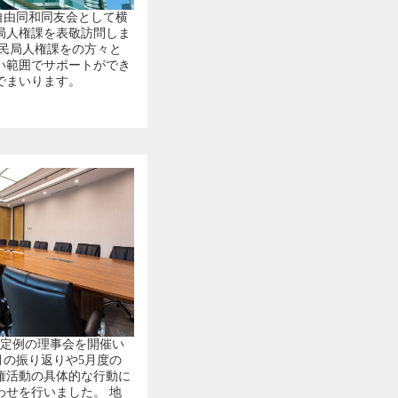
 自由同和同友会として横
局人権課を表敬訪問しま
市民局人権課をの方々と
い範囲でサポートができ
でまいります。
に定例の理事会を開催い
月の振り返りや5月度の
権活動の具体的な行動に
わせを行いました。 地