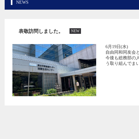
NEWS
表敬訪問しました。
NEW
6月19日(水)
自由同和同友会
今後も総務部の
う取り組んでま