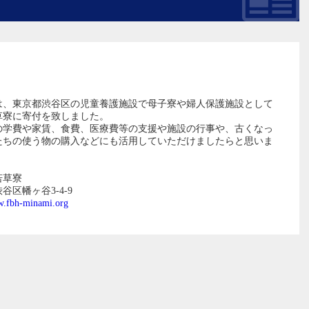
は、東京都渋谷区の児童養護施設で母子寮や婦人保護施設として
草寮に寄付を致しました。
の学費や家賃、食費、医療費等の支援や施設の行事や、古くなっ
たちの使う物の購入などにも活用していただけましたらと思いま
若草寮
区幡ヶ谷3-4-9
.fbh-minami.org