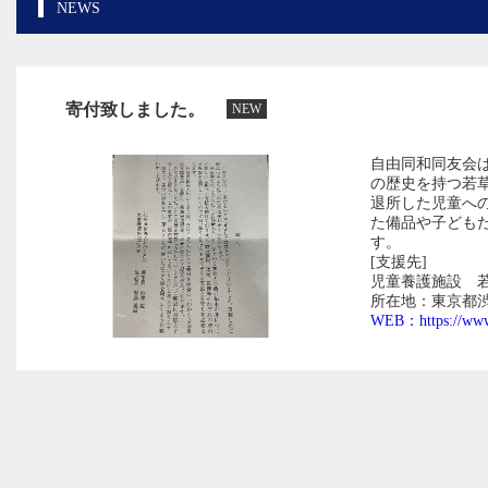
NEWS
寄付致しました。
NEW
自由同和同友会
の歴史を持つ若
退所した児童へ
た備品や子ども
す。
[支援先]
児童養護施設 
所在地：東京都渋谷
WEB：https://www